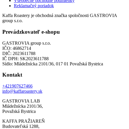
Všeobecné obchodné podmienky
Reklamačný poriadok
Kaffa Roastery je obchodná značka spoločnosti GASTROVIA
group s.r.o.
Prevádzkovateľ e-shopu
GASTROVIA group s.r.o.
IČO: 46862714
DIČ: 2023611788
IČ DPH: SK2023611788
Sídlo: Mládežnícka 2101/36, 017 01 Považská Bystrica
Kontakt
+421907627466
info@kaffaroastery.sk
GASTROVIA LAB
Mládežnícka 2101/36,
Považská Bystrica
KAFFA PRAŽIAREŇ
Budovateľská 1288,