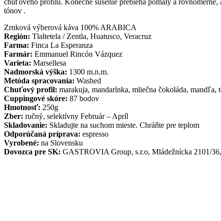
chuťového profilu. Konečné sušenie prebieha pomaly a rovnomerne, a
tónov .
Zrnková výberová káva 100% ARABICA
Región:
Tlaltetela / Zentla, Huatusco, Veracruz
Farma:
Finca La Esperanza
Farmár:
Emmanuel Rincón Vázquez
Varieta:
Marsellesa
Nadmorská výška:
1300 m.n.m.
Metóda spracovania:
Washed
Chuťový profil:
marakuja, mandarínka, mliečna čokoláda, mandľa, t
Cuppingové skóre:
87 bodov
Hmotnosť:
250g
Zber:
ručný, selektívny Február – Apríl
Skladovanie:
Skladujte na suchom mieste. Chráňte pre teplom
Odporúčaná príprava:
espresso
Vyrobené:
na Slovensku
Dovozca pre SK:
GASTROVIA Group, s.r.o, Mládežnícka 2101/36, 