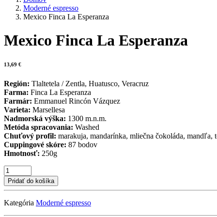
Moderné espresso
Mexico Finca La Esperanza
Mexico Finca La Esperanza
13,69
€
Región:
Tlaltetela / Zentla, Huatusco, Veracruz
Farma:
Finca La Esperanza
Farmár:
Emmanuel Rincón Vázquez
Varieta:
Marsellesa
Nadmorská výška:
1300 m.n.m.
Metóda spracovania:
Washed
Chuťový profil:
marakuja, mandarínka, mliečna čokoláda, mandľa, t
Cuppingové skóre:
87 bodov
Hmotnosť:
250g
množstvo
Mexico
Pridať do košíka
Finca
La
Kategória
Moderné espresso
Esperanza