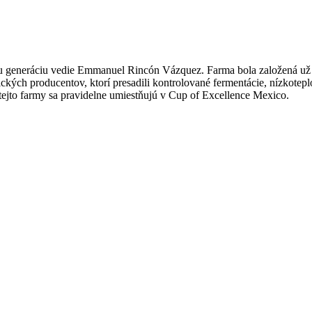
iu generáciu vedie Emmanuel Rincón Vázquez. Farma bola založená už v
ch producentov, ktorí presadili kontrolované fermentácie, nízkoteplo
ejto farmy sa pravidelne umiestňujú v Cup of Excellence Mexico.