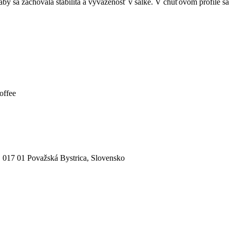
by sa zachovala stabilita a vyváženosť v šálke. V chuťovom profile s
offee
017 01 Považská Bystrica, Slovensko