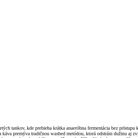
vretých tankov, kde prebieha krátka anaeróbna fermentácia bez prístupu 
i sa káva premýva tradičnou washed metódou, ktorá odstráni dužinu aj z