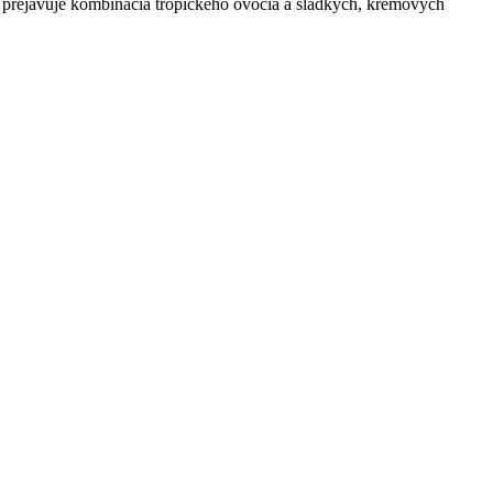
a prejavuje kombinácia tropického ovocia a sladkých, krémových