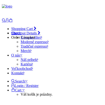
Shopping Cart
Shop
Checkout Details
Order Complete
Káva na filter
Moderné espresso
Tradičné espresso
Merch
O nás
Náš príbeh
Kariéra
Veľkoobchod
Kontakt
Search
Login / Register
Cart
Váš košík je prázdny.