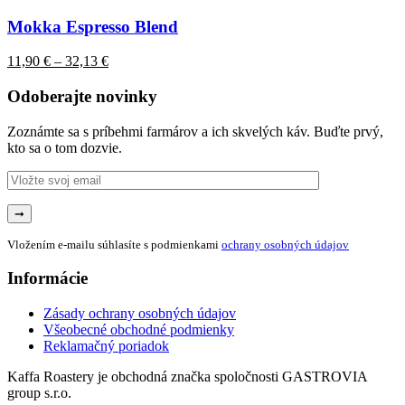
produkt
má
Mokka Espresso Blend
viacero
variantov.
Price
11,90
€
–
32,13
€
Možnosti
range:
si
11,90 €
Odoberajte novinky
môžete
through
vybrať
32,13 €
Zoznámte sa s príbehmi farmárov a ich skvelých káv. Buďte prvý,
na
kto sa o tom dozvie.
stránke
produktu.
Vložením e-mailu súhlasíte s podmienkami
ochrany osobných údajov
Informácie
Zásady ochrany osobných údajov
Všeobecné obchodné podmienky
Reklamačný poriadok
Kaffa Roastery je obchodná značka spoločnosti GASTROVIA
group s.r.o.