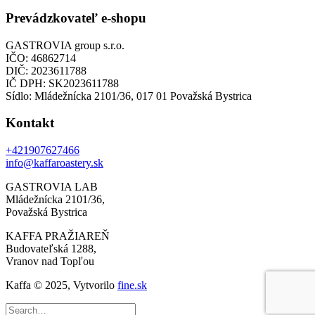
Prevádzkovateľ e-shopu
GASTROVIA group s.r.o.
IČO: 46862714
DIČ: 2023611788
IČ DPH: SK2023611788
Sídlo: Mládežnícka 2101/36, 017 01 Považská Bystrica
Kontakt
+421907627466
info@kaffaroastery.sk
GASTROVIA LAB
Mládežnícka 2101/36,
Považská Bystrica
KAFFA PRAŽIAREŇ
Budovateľská 1288,
Vranov nad Topľou
Kaffa © 2025, Vytvorilo
fine.sk