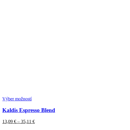
Tento
Výber možností
produkt
má
Kaldis Espresso Blend
viacero
variantov.
Price
13,09
€
–
35,11
€
Možnosti
range:
si